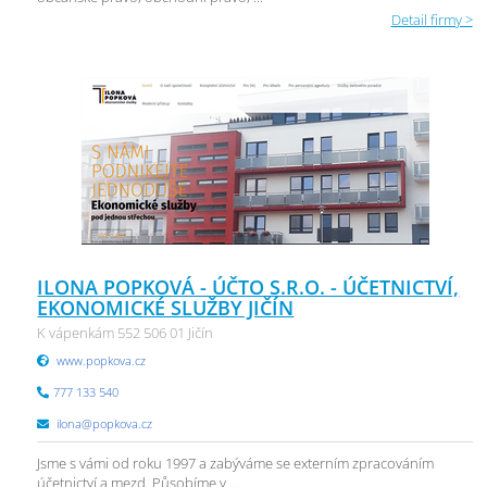
Detail firmy >
ILONA POPKOVÁ - ÚČTO S.R.O. - ÚČETNICTVÍ,
EKONOMICKÉ SLUŽBY JIČÍN
K vápenkám 552 506 01 Jičín
www.popkova.cz
777 133 540
ilona@popkova.cz
Jsme s vámi od roku 1997 a zabýváme se externím zpracováním
účetnictví a mezd. Působíme v ...