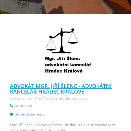
ADVOKÁT MGR. JIŘÍ ŠLENC - ADVOKÁTNÍ
KANCELÁŘ HRADEC KRÁLOVÉ
Velké náměstí 148/11 500 03 Hradec Králové 3
602 163 748
ak.slenc@seznam.cz
Mgr. Jiří Šlenc - advokát z města Hradec Králové se specializací:
občanské právo, obchodní právo, ...