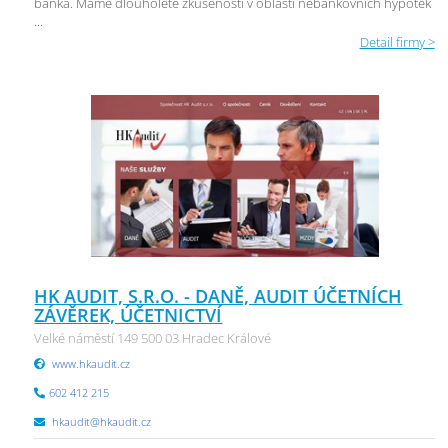
banka. Máme dlouholeté zkušenosti v oblasti nebankovních hypoték
...
Detail firmy >
HK AUDIT, S.R.O. - DANĚ, AUDIT ÚČETNÍCH
ZÁVĚREK, ÚČETNICTVÍ
Velké náměstí 149 500 03 Hradec Králové
www.hkaudit.cz
602 412 215
hkaudit@hkaudit.cz