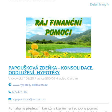
Detail firmy >
PAPOUŠKOVÁ ZDEŇKA - KONSOLIDACE,
ODDLUŽENÍ, HYPOTÉKY
Vlčkovická 108/20 Plačice 500 04 Hradec Králové
www.hypoteky-oddluzeni.cz
605 472 502
z.papouskova@seznam.cz
Pomáháme především klientům, kterým není schopna pomoci