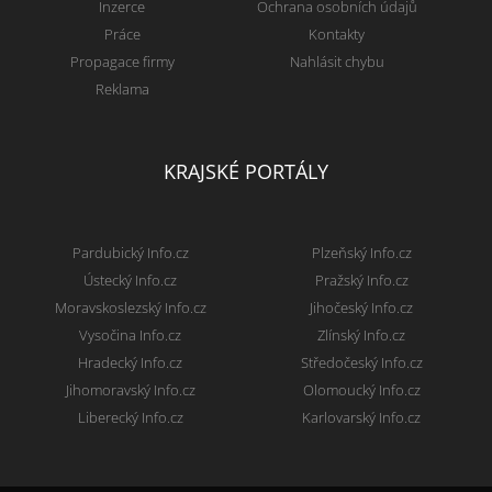
Inzerce
Ochrana osobních údajů
Práce
Kontakty
Propagace firmy
Nahlásit chybu
Reklama
KRAJSKÉ PORTÁLY
Pardubický Info.cz
Plzeňský Info.cz
Ústecký Info.cz
Pražský Info.cz
Moravskoslezský Info.cz
Jihočeský Info.cz
Vysočina Info.cz
Zlínský Info.cz
Hradecký Info.cz
Středočeský Info.cz
Jihomoravský Info.cz
Olomoucký Info.cz
Liberecký Info.cz
Karlovarský Info.cz