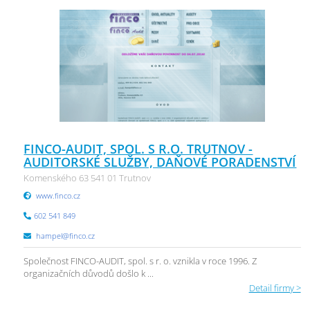
FINCO-AUDIT, SPOL. S R.O. TRUTNOV -
AUDITORSKÉ SLUŽBY, DAŇOVÉ PORADENSTVÍ
Komenského 63 541 01 Trutnov
www.finco.cz
602 541 849
hampel@finco.cz
Společnost FINCO-AUDIT, spol. s r. o. vznikla v roce 1996. Z
organizačních důvodů došlo k ...
Detail firmy >