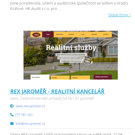
Jsme poradenská, účetní a auditorská společnost se sídlem v Hradci
Králové. HK Audit s.r.o. pro ...
Detail firmy >
REX JAROMĚŘ - REALITNÍ KANCELÁŘ
nám. Československé armády 54 551 01 Jaroměř
www.rex-jaromer.cz
777 781 051
info@rex-jaromer.cz
Firma REX Jaroměř zajišťuje kompletní servis ve světě realit. 27 let