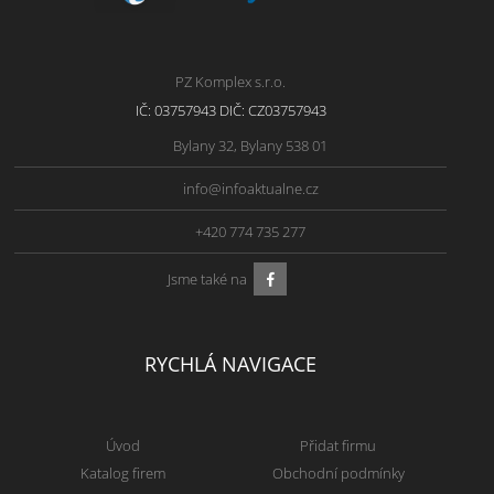
PZ Komplex s.r.o.
IČ: 03757943 DIČ: CZ03757943
Bylany 32, Bylany 538 01
info@infoaktualne.cz
+420 774 735 277
Jsme také na
RYCHLÁ NAVIGACE
Úvod
Přidat firmu
Katalog firem
Obchodní podmínky