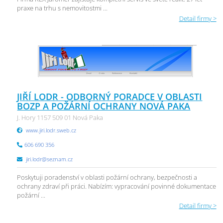
praxe na trhu s nemovitostmi ...
Detail firmy >
JIŘÍ LODR - ODBORNÝ PORADCE V OBLASTI
BOZP A POŽÁRNÍ OCHRANY NOVÁ PAKA
J. Hory 1157 509 01 Nová Paka
www.jiri.lodr.sweb.cz
606 690 356
jiri.lodr@seznam.cz
Poskytuji poradenství v oblasti požární ochrany, bezpečnosti a
ochrany zdraví při práci. Nabízím: vypracování povinné dokumentace
požární ...
Detail firmy >