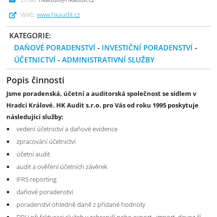
Web:
www.hkaudit.cz
KATEGORIE:
DAŇOVÉ PORADENSTVÍ
-
INVESTIČNÍ PORADENSTVÍ
-
ÚČETNICTVÍ
-
ADMINISTRATIVNÍ SLUŽBY
Popis činnosti
Jsme poradenská, účetní a auditorská společnost se sídlem v
Hradci Králové. HK Audit s.r.o. pro Vás od roku 1995 poskytuje
následující služby:
vedení účetnictví a daňové evidence
zpracování účetnictví
účetní audit
audit a ověření účetních závěrek
IFRS reporting
daňové poradenství
poradenství ohledně daně z přidané hodnoty