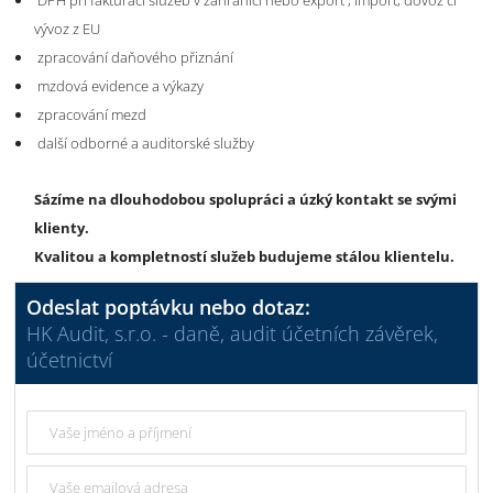
DPH při fakturaci služeb v zahraničí nebo export , import, dovoz čí
vývoz z EU
zpracování daňového přiznání
mzdová evidence a výkazy
zpracování mezd
další odborné a auditorské služby
Sázíme na dlouhodobou spolupráci a úzký kontakt se svými
klienty.
Kvalitou a kompletností služeb budujeme stálou klientelu.
Odeslat poptávku nebo dotaz:
HK Audit, s.r.o. - daně, audit účetních závěrek,
účetnictví