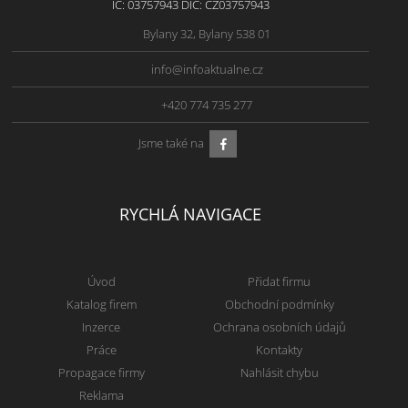
IČ: 03757943 DIČ: CZ03757943
Bylany 32, Bylany 538 01
info@infoaktualne.cz
+420 774 735 277
Jsme také na
RYCHLÁ NAVIGACE
Úvod
Přidat firmu
Katalog firem
Obchodní podmínky
Inzerce
Ochrana osobních údajů
Práce
Kontakty
Propagace firmy
Nahlásit chybu
Reklama