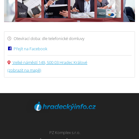
Otevírací doba: dle telefonické domluvy
Přejít na Facebook
Velké náměstí 149, 500 03 Hradec Králové
(zobrazit na mapě)
PZ Komplex s.r.o.