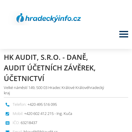
HK AUDIT, S.R.O. - DANĚ,
AUDIT ÚČETNÍCH ZÁVĚREK,
ÚČETNICTVÍ
Velké náměstí 149, 500 03 Hradec Králové Královéhradecký
kraj
Telefon:
+420 495 516 095
Mobil:
+420 602 412 215 - Ing. Kuča
IČO:
63218437
Email:
hkaudit@hkaudit.cz