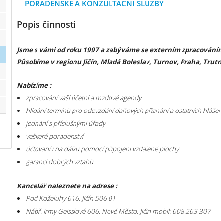
PORADENSKÉ A KONZULTAČNÍ SLUŽBY
Popis činnosti
Jsme s vámi od roku 1997 a zabýváme se externím zpracováním
Působíme v regionu Jičín, Mladá Boleslav, Turnov, Praha, Trut
Nabízíme :
zpracování vaší účetní a mzdové agendy
hlídání termínů pro odevzdání daňových přiznání a ostatních hlášen
jednání s příslušnými úřady
veškeré poradenství
účtování i na dálku pomocí připojení vzdálené plochy
garanci dobrých vztahů
Kancelář naleznete na adrese :
Pod Koželuhy 616,
Jíčín
506 01
Nábř. Irmy Geisslové 606, Nové Město, Jičín mobil: 608 263 307