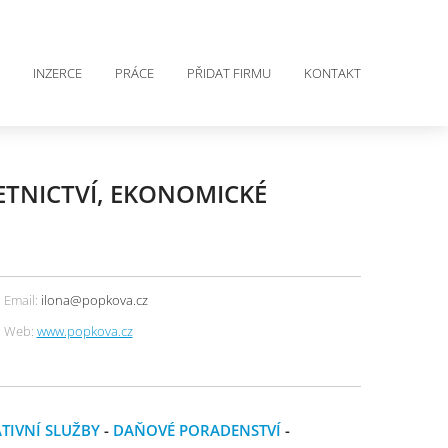
INZERCE
PRÁCE
PŘIDAT FIRMU
KONTAKT
ČETNICTVÍ, EKONOMICKÉ
Email:
ilona@popkova.cz
Web:
www.popkova.cz
TIVNÍ SLUŽBY
-
DAŇOVÉ PORADENSTVÍ
-