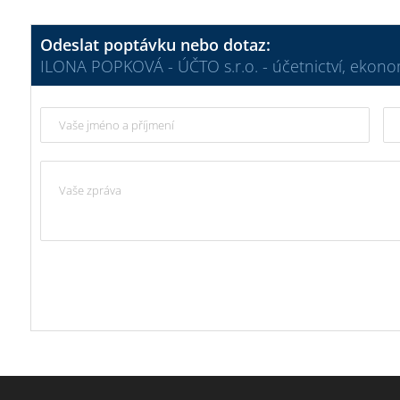
Odeslat poptávku nebo dotaz:
ILONA POPKOVÁ - ÚČTO s.r.o. - účetnictví, ekonom