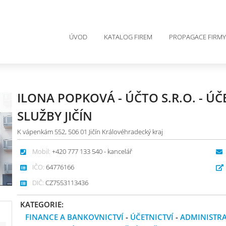
ÚVOD
KATALOG FIREM
PROPAGACE FIRMY
ILONA POPKOVÁ - ÚČTO S.R.O. - Ú
SLUŽBY JIČÍN
K vápenkám 552, 506 01 Jičín Královéhradecký kraj
Mobil:
+420 777 133 540 - kancelář
IČO:
64776166
DIČ:
CZ7553113436
KATEGORIE:
FINANCE A BANKOVNICTVÍ
-
ÚČETNICTVÍ
-
ADMINISTRA