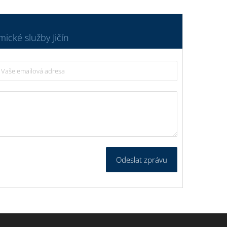
ické služby Jičín
Odeslat zprávu