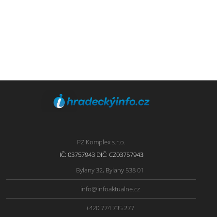
PZ Komplex s.r.o.
IČ: 03757943 DIČ: CZ03757943
Bylany 32, Bylany 538 01
info@infoaktualne.cz
+420 774 735 277