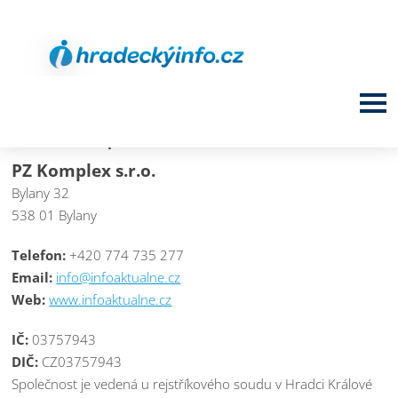
Provozovatel portálu
PZ Komplex s.r.o.
Bylany 32
538 01 Bylany
Telefon:
+420 774 735 277
Email:
info@infoaktualne.cz
Web:
www.infoaktualne.cz
IČ:
03757943
DIČ:
CZ03757943
Společnost je vedená u rejstříkového soudu v Hradci Králové