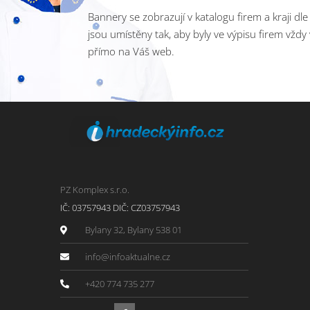
Bannery se zobrazují v katalogu firem a kraji dl
jsou umístěny tak, aby byly ve výpisu firem vždy 
přímo na Váš web.
PZ Komplex s.r.o.
IČ: 03757943 DIČ: CZ03757943
Bylany 32, Bylany 538 01
info@infoaktualne.cz
+420 774 735 277