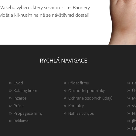
e Vašeho výběru, který si sami určíte. Bannery
vidět a kliknutím na ně se návštěvníci dostali
RYCHLÁ NAVIGACE
Úvod
Přidat firmu
Pa
Katalog firem
Obchodní podmínky
Ús
Inzerce
Ochrana osobních údajů
Mo
Práce
Kontakty
Vy
Propagace firmy
Nahlásit chybu
Hr
Reklama
Ji
Li