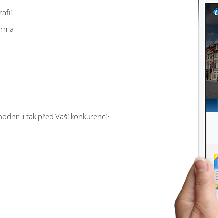
afií
arma
ýhodnit ji tak před Vaší konkurencí?