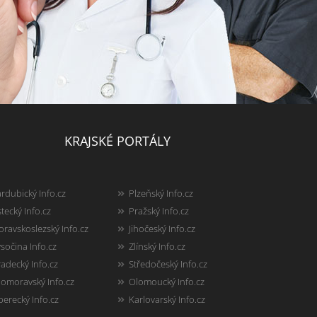
KRAJSKÉ PORTÁLY
rdubický Info.cz
Plzeňský Info.cz
tecký Info.cz
Pražský Info.cz
ravskoslezský Info.cz
Jihočeský Info.cz
sočina Info.cz
Zlínský Info.cz
adecký Info.cz
Středočeský Info.cz
homoravský Info.cz
Olomoucký Info.cz
berecký Info.cz
Karlovarský Info.cz