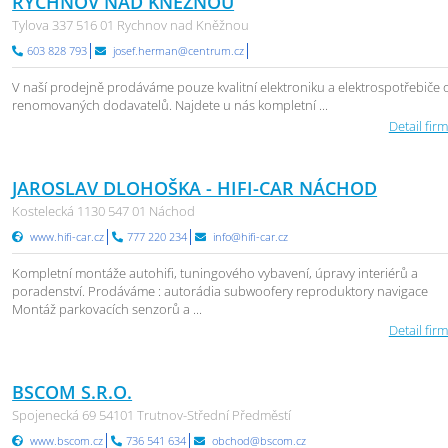
RYCHNOV NAD KNĚŽNOU
Tylova 337 516 01 Rychnov nad Kněžnou
603 828 793
josef.herman@centrum.cz
V naší prodejně prodáváme pouze kvalitní elektroniku a elektrospotřebiče 
renomovaných dodavatelů. Najdete u nás kompletní ...
Detail firm
JAROSLAV DLOHOŠKA - HIFI-CAR NÁCHOD
Kostelecká 1130 547 01 Náchod
www.hifi-car.cz
777 220 234
info@hifi-car.cz
Kompletní montáže autohifi, tuningového vybavení, úpravy interiérů a
poradenství. Prodáváme : autorádia subwoofery reproduktory navigace
Montáž parkovacích senzorů a ...
Detail firm
BSCOM S.R.O.
Spojenecká 69 54101 Trutnov-Střední Předměstí
www.bscom.cz
736 541 634
obchod@bscom.cz