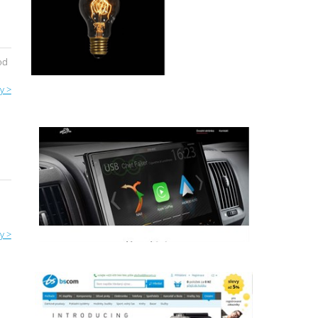
od
y >
y >