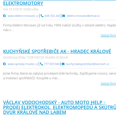
ELEKTROMOTORY
Val 16 518 01 Dobruška
www.elektro-moravec.cz
608 333 266
elektro.moravec@email.cz
Firma Elektro Moravec již od roku 1993 nabízí služby v oblasti elektro. Najde
nás v ...
Detail firm
KUCHYŇSKÉ SPOTŘEBIČE AK - HRADEC KRÁLOVÉ
Gočárova třída 1228 500 02 Hradec Králové
www.sporaky-hradec.cz
777 833 844
kuchynskespotrebice@seznam.cz
Jsme firma, která se zabývá prodejem bílé techniky. Zajišťujeme rozvoz, serv
a instalaci spotřebičů. Koupíte u nás ...
Detail firm
VÁCLAV VODOCHODSKÝ - AUTO MOTO HELP -
PRODEJ ELEKTROKOL, ELEKTROMOPEDŮ A SKÚTR
DVŮR KRÁLOVÉ NAD LABEM