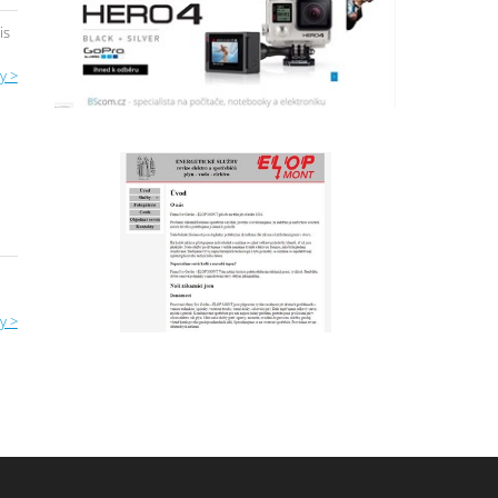
is
y >
y >