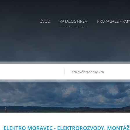
ÚVOD
KATALOG FIREM
PROPAGACE FIRMY
ELEKTRO MORAVEC - ELEKTROROZVODY, MONTÁŽ