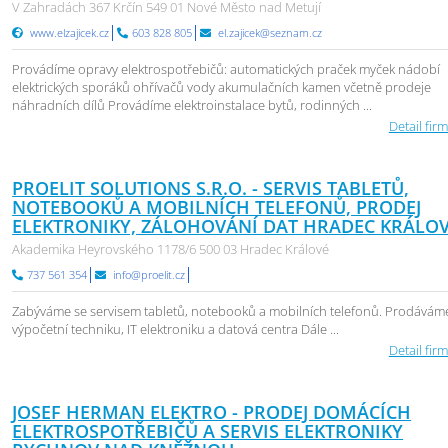
V Zahradách 367 Krčín 549 01 Nové Město nad Metují
www.elzajicek.cz
603 828 805
el.zajicek@seznam.cz
Provádíme opravy elektrospotřebičů: automatických praček myček nádobí
elektrických sporáků ohřívačů vody akumulačních kamen včetně prodeje
náhradních dílů Provádíme elektroinstalace bytů, rodinných ...
Detail firm
PROELIT SOLUTIONS S.R.O. - SERVIS TABLETŮ,
NOTEBOOKŮ A MOBILNÍCH TELEFONŮ, PRODEJ
ELEKTRONIKY, ZÁLOHOVÁNÍ DAT HRADEC KRÁLO
Akademika Heyrovského 1178/6 500 03 Hradec Králové
737 561 354
info@proelit.cz
Zabýváme se servisem tabletů, notebooků a mobilních telefonů. Prodáváme
výpočetní techniku, IT elektroniku a datová centra Dále ...
Detail firm
JOSEF HERMAN ELEKTRO - PRODEJ DOMÁCÍCH
ELEKTROSPOTŘEBIČŮ A SERVIS ELEKTRONIKY