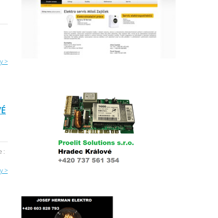
y >
VÉ
 :
y >