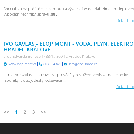
Specialista na počítače, elektroniku a vývoj software. Nabízíme prodej a serv
výpočetní techniky, správu sítí ...
Detail firm
IVO GAVLAS - ELOP MONT - VODA, PLYN, ELEKTRO
HRADEC KRÁLOVÉ
třída Edvarda Beneše 1433/1a 500 12 Hradec Králové
www.elop-mont.cz
603 334 829
info@elop-mont.cz
Firma Ivo Gavlas - ELOP MONT provádí tyto služby: servis varné techniky
(sporáky, trouby, desky, odsavače ...
Detail firm
<<
1
2
3
>>