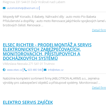
Riegrova 331 544 01 Dvůr Králové nad Labem
automotohelp@seznam.cz
Mopedy MP Korado, E-Babety. Náhradní díly : auto moto Pio Babeta
Příslušenství a doplňky : auto moto Renovace jakýchkoliv spojkových lamel 
brzdových čelistí. Renovace ...
Detail firm
ELSEC RICHTER - PRODEJ,MONTÁŽ A SERVIS
ELEKTRONICKÝCH ZABEZPEČOVACÍCH,
MONITOROVACÍCH, PŘÍSTUPOVÝCH A
DOCHÁZKOVÝCH SYSTÉMŮ
Vítězslava Nezvala 271 541 01 Trutnov
www.elsec.cz
603 480 546
info@elsec.cz
Nabízíme kompletní sortiment firmy JABLOTRON ALARMS a.s., zejména
výrobky pro zabezpečení objektů a přístupové systémy. Monitorovací ...
Detail firm
ELEKTRO SERVIS ZAJÍČEK