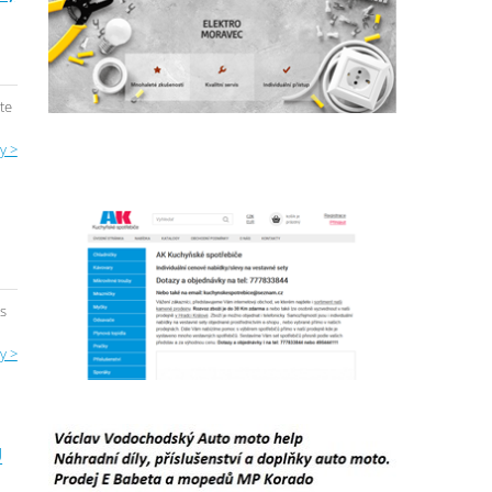
te
y >
is
y >
Ů