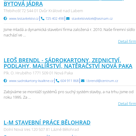
BYTOVÁ JÁDRA
Třebihošť 72 544 01 Dvůr Králové nad Labem
www.lvstavitelstvi.cz
725 402 498
stavitelstvivlcek@seznam.cz
Jsme mladá a dynamická stavební firma založená r. 2010. Naše firemní sídlo
nachází ve ...
Detail firm
LEOŠ BRENDL - SÁDROKARTONY, ZEDNICTVÍ,
PODLAHY, MALÍŘSTVÍ, NATĚRAČSTVÍ NOVÁ PAKA
Plk. O. Hrubého 1771 509 01 Nová Paka
www.sadrokartony-kvalitne.cz
604 911 868
l.brendl@centrum.cz
Zabýváme se montáží systémů pro suchý systém stavby, a na trhu jsme od
roku 1995. Za ...
Detail firm
L-M STAVEBNÍ PRÁCE BĚLOHRAD
Dolní Nová Ves 120 507 81 Lázně Bělohrad