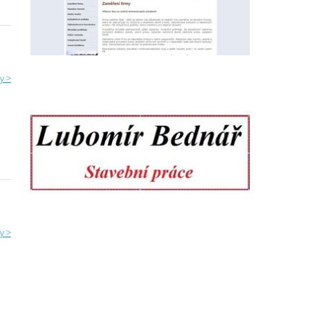
é
y >
y >