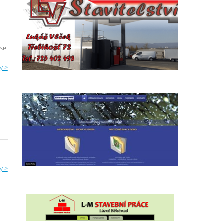
 se
y >
y >