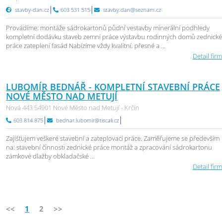
stavby-dan.cz
603 531 515
stavby.dan@seznam.cz
Provádíme: montáže sádrokartonů půdní vestavby minerální podhledy
kompletní dodávku staveb zemní práce výstavbu rodinných domů zednick
práce zateplení fasád Nabízíme vždy kvalitní, přesné a ...
Detail firm
LUBOMÍR BEDNÁŘ - KOMPLETNÍ STAVEBNÍ PRÁCE
NOVÉ MĚSTO NAD METUJÍ
Nová 443 54901 Nové Město nad Metují - Krčín
603 814 875
bednar.lubomir@tiscali.cz
Zajišťujem veškeré stavební a zateplovací práce. Zaměřujeme se především
na: stavební činnosti zednické práce montáž a zpracování sádrokartonu
zámkové dlažby obkladačské ...
Detail firm
<<
1
2
>>