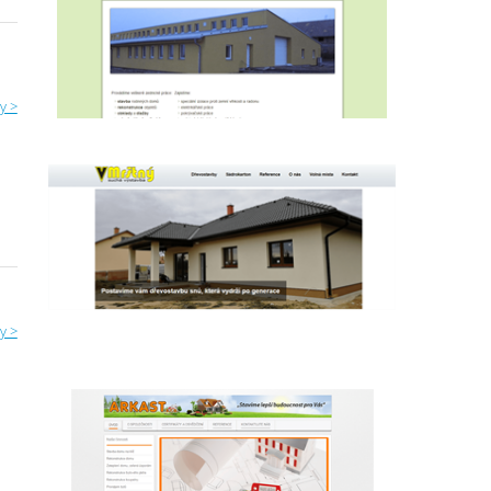
y >
y >