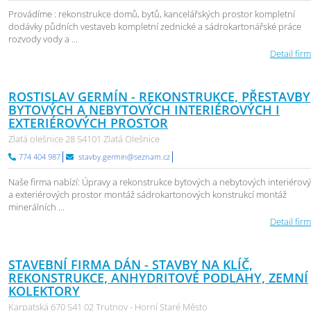
Provádíme : rekonstrukce domů, bytů, kancelářských prostor kompletní
dodávky půdních vestaveb kompletní zednické a sádrokartonářské práce
rozvody vody a ...
Detail firm
ROSTISLAV GERMÍN - REKONSTRUKCE, PŘESTAVBY
BYTOVÝCH A NEBYTOVÝCH INTERIÉROVÝCH I
EXTERIÉROVÝCH PROSTOR
Zlatá olešnice 28 54101 Zlatá Olešnice
774 404 987
stavby.germin@seznam.cz
Naše firma nabízí: Úpravy a rekonstrukce bytových a nebytových interiérov
a exteriérových prostor montáž sádrokartonových konstrukcí montáž
minerálních ...
Detail firm
STAVEBNÍ FIRMA DÁN - STAVBY NA KLÍČ,
REKONSTRUKCE, ANHYDRITOVÉ PODLAHY, ZEMNÍ
KOLEKTORY
Karpatská 670 541 02 Trutnov - Horní Staré Město