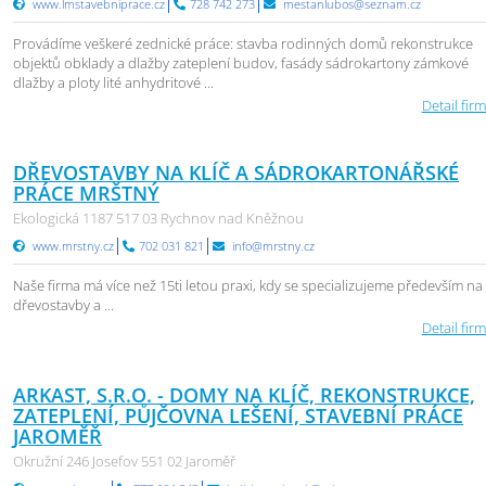
www.lmstavebniprace.cz
728 742 273
mestanlubos@seznam.cz
Provádíme veškeré zednické práce: stavba rodinných domů rekonstrukce
objektů obklady a dlažby zateplení budov, fasády sádrokartony zámkové
dlažby a ploty lité anhydritové ...
Detail firm
DŘEVOSTAVBY NA KLÍČ A SÁDROKARTONÁŘSKÉ
PRÁCE MRŠTNÝ
Ekologická 1187 517 03 Rychnov nad Kněžnou
www.mrstny.cz
702 031 821
info@mrstny.cz
Naše firma má více než 15ti letou praxi, kdy se specializujeme především na
dřevostavby a ...
Detail firm
ARKAST, S.R.O. - DOMY NA KLÍČ, REKONSTRUKCE,
ZATEPLENÍ, PŮJČOVNA LEŠENÍ, STAVEBNÍ PRÁCE
JAROMĚŘ
Okružní 246 Josefov 551 02 Jaroměř