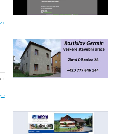
y >
ých
y >