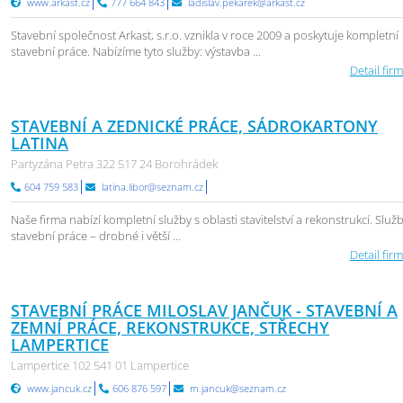
www.arkast.cz
777 664 843
ladislav.pekarek@arkast.cz
Stavební společnost Arkast, s.r.o. vznikla v roce 2009 a poskytuje kompletní
stavební práce. Nabízíme tyto služby: výstavba ...
Detail firm
STAVEBNÍ A ZEDNICKÉ PRÁCE, SÁDROKARTONY
LATINA
Partyzána Petra 322 517 24 Borohrádek
604 759 583
latina.libor@seznam.cz
Naše firma nabízí kompletní služby s oblasti stavitelství a rekonstrukcí. Služb
stavební práce – drobné i větší ...
Detail firm
STAVEBNÍ PRÁCE MILOSLAV JANČUK - STAVEBNÍ A
ZEMNÍ PRÁCE, REKONSTRUKCE, STŘECHY
LAMPERTICE
Lampertice 102 541 01 Lampertice
www.jancuk.cz
606 876 597
m.jancuk@seznam.cz