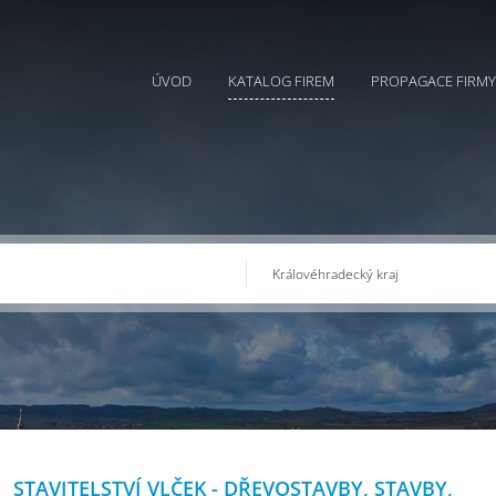
ÚVOD
KATALOG FIREM
PROPAGACE FIRMY
STAVITELSTVÍ VLČEK - DŘEVOSTAVBY, STAVBY,