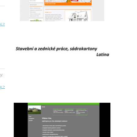
y >
y:
y >