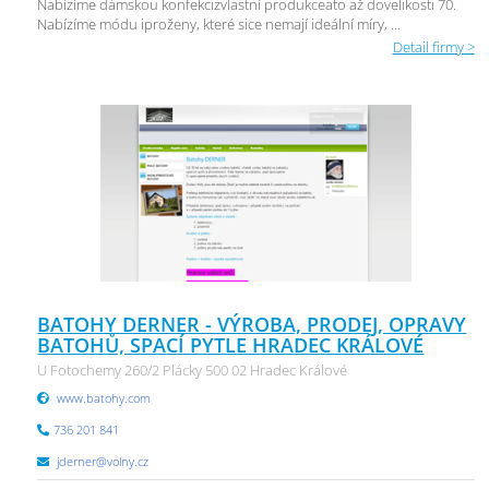
Nabízíme dámskou konfekcizvlastní produkceato až dovelikosti 70.
Nabízíme módu iproženy, které sice nemají ideální míry, ...
Detail firmy >
BATOHY DERNER - VÝROBA, PRODEJ, OPRAVY
BATOHŮ, SPACÍ PYTLE HRADEC KRÁLOVÉ
U Fotochemy 260/2 Plácky 500 02 Hradec Králové
www.batohy.com
736 201 841
jderner@volny.cz