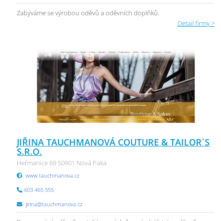
Zabýváme se výrobou oděvů a oděvních doplňků.
Detail firmy >
JIŘINA TAUCHMANOVÁ COUTURE & TAILOR`S
S.R.O.
Heřmanice 69 50901 Nová Paka
www.tauchmanova.cz
603 465 555
jirina@tauchmanova.cz