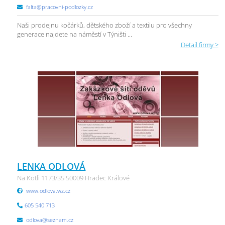
falta@pracovni-podlozky.cz
Naši prodejnu kočárků, dětského zboží a textilu pro všechny
generace najdete na náměstí v Týništi ...
Detail firmy >
LENKA ODLOVÁ
Na Kotli 1173/35 50009 Hradec Králové
www.odlova.wz.cz
605 540 713
odlova@seznam.cz