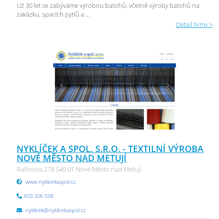
Už 30 let se zabýváme výrobou batohů, včetně výroby batohů na
zakázku, spacích pytlů a ...
Detail firmy >
NYKLÍČEK A SPOL. S.R.O. - TEXTILNÍ VÝROBA
NOVÉ MĚSTO NAD METUJÍ
Rašínova 278 549 01 Nové Město nad Metují
www.nyklicekaspol.cz
603 206 538
nyklicek@nyklicekaspol.cz