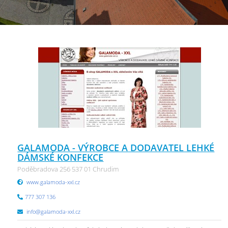
GALAMODA - VÝROBCE A DODAVATEL LEHKÉ
DÁMSKÉ KONFEKCE
Poděbradova 256 537 01 Chrudim
www.galamoda-xxl.cz
777 307 136
info@galamoda-xxl.cz