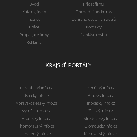
Úvod
Přidat firmu
Katalog firem
Obchodní podmínky
Inzerce
Ochrana osobních údajů
Práce
Kontakty
Propagace firmy
Nahlásit chybu
Reklama
KRAJSKÉ PORTÁLY
Pardubický Info.cz
Plzeňský Info.cz
Ústecký Info.cz
Pražský Info.cz
Moravskoslezský Info.cz
Jihočeský Info.cz
Vysočina Info.cz
Zlínský Info.cz
Hradecký Info.cz
Středočeský Info.cz
Jihomoravský Info.cz
Olomoucký Info.cz
Liberecký Info.cz
Karlovarský Info.cz