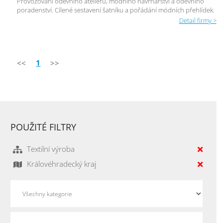
Provozování oděvního ateliéru, módního návrhářství a oděvního
poradenství. Cílené sestavení šatníku a pořádání módních přehlídek.
Detail firmy >
<<
1
>>
POUŽITÉ FILTRY
Textilní výroba
Královéhradecký kraj