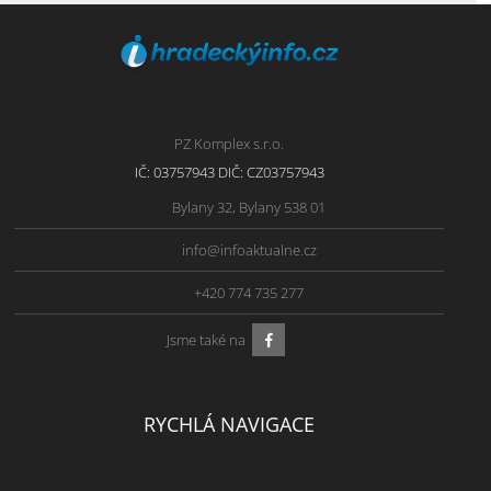
PZ Komplex s.r.o.
IČ: 03757943 DIČ: CZ03757943
Bylany 32, Bylany 538 01
info@infoaktualne.cz
+420 774 735 277
Jsme také na
RYCHLÁ NAVIGACE