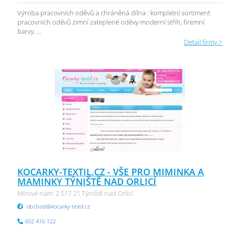
Výroba pracovních oděvů a chráněná dílna : kompletní sortiment
pracovních oděvů zimní zateplené oděvy moderní střih, firemní
barvy, ...
Detail firmy >
KOCARKY-TEXTIL.CZ - VŠE PRO MIMINKA A
MAMINKY TÝNIŠTĚ NAD ORLICÍ
Mírové nám. 2 517 21 Týniště nad Orlicí
obchod@kocarky-textil.cz
602 416 122