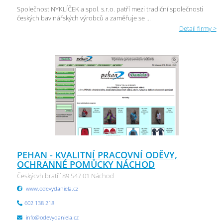
Společnost NYKLÍČEK a spol. s.r.o. patří mezi tradiční společnosti
českých bavlnářských výrobců a zaměřuje se ...
Detail firmy >
PEHAN - KVALITNÍ PRACOVNÍ ODĚVY,
OCHRANNÉ POMŮCKY NÁCHOD
Českýcvh bratří 89 547 01 Náchod
www.odevydaniela.cz
602 138 218
info@odevydaniela.cz