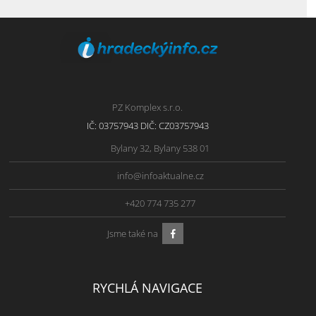
PZ Komplex s.r.o.
IČ: 03757943 DIČ: CZ03757943
Bylany 32, Bylany 538 01
info@infoaktualne.cz
+420 774 735 277
Jsme také na
RYCHLÁ NAVIGACE