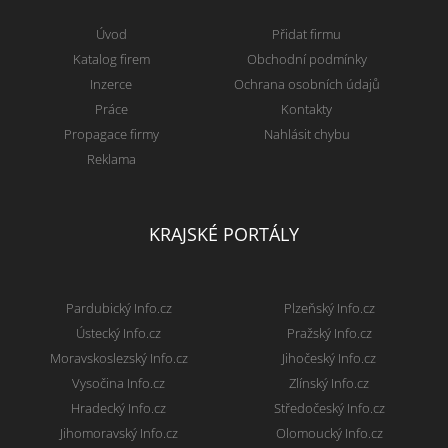
Úvod
Přidat firmu
Katalog firem
Obchodní podmínky
Inzerce
Ochrana osobních údajů
Práce
Kontakty
Propagace firmy
Nahlásit chybu
Reklama
KRAJSKÉ PORTÁLY
Pardubický Info.cz
Plzeňský Info.cz
Ústecký Info.cz
Pražský Info.cz
Moravskoslezský Info.cz
Jihočeský Info.cz
Vysočina Info.cz
Zlínský Info.cz
Hradecký Info.cz
Středočeský Info.cz
Jihomoravský Info.cz
Olomoucký Info.cz