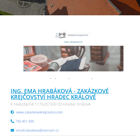
ING. EMA HRABÁKOVÁ - ZAKÁZKOVÉ
KREJČOVSTVÍ HRADEC KRÁLOVÉ
K Hvězdárně 1175/20 500 03 Hradec Králové
www.zakazkovekrejcovstvi.com
736 451 695
emahrabakova@seznam.cz