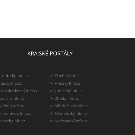
KRAJSKÉ PORTÁLY
rdubický Info.cz
Plzeňský Info.cz
tecký Info.cz
Pražský Info.cz
ravskoslezský Info.cz
Jihočeský Info.cz
sočina Info.cz
Zlínský Info.cz
adecký Info.cz
Středočeský Info.cz
homoravský Info.cz
Olomoucký Info.cz
berecký Info.cz
Karlovarský Info.cz