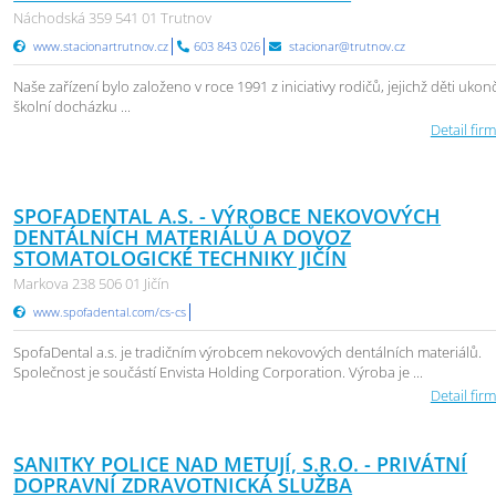
Náchodská 359 541 01 Trutnov
www.stacionartrutnov.cz
603 843 026
stacionar@trutnov.cz
Naše zařízení bylo založeno v roce 1991 z iniciativy rodičů, jejichž děti ukonč
školní docházku ...
Detail firm
SPOFADENTAL A.S. - VÝROBCE NEKOVOVÝCH
DENTÁLNÍCH MATERIÁLŮ A DOVOZ
STOMATOLOGICKÉ TECHNIKY JIČÍN
Markova 238 506 01 Jičín
www.spofadental.com/cs-cs
SpofaDental a.s. je tradičním výrobcem nekovových dentálních materiálů.
Společnost je součástí Envista Holding Corporation. Výroba je ...
Detail firm
SANITKY POLICE NAD METUJÍ, S.R.O. - PRIVÁTNÍ
DOPRAVNÍ ZDRAVOTNICKÁ SLUŽBA