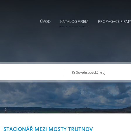
ÚVOD
KATALOG FIREM
PROPAGACE FIRMY
STACIONÁŘ MEZI MOSTY TRUTNOV