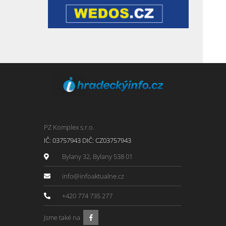
PZ Komplex s.r.o.
IČ: 03757943 DIČ: CZ03757943
Bylany 32, Bylany 538 01
info@infoaktualne.cz
+420 774 735 277
Jsme také na