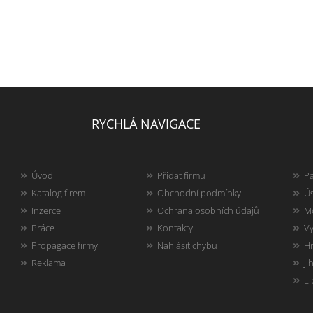
RYCHLÁ NAVIGACE
Úvod
Přidat firmu
Pa
Katalog firem
Obchodní podmínky
Ús
Inzerce
Ochrana osobních údajů
Mo
Práce
Kontakty
Vy
Propagace firmy
Nahlásit chybu
Hr
Reklama
Ji
Li