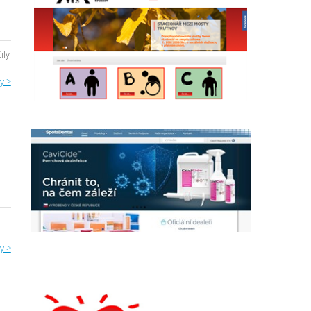
ily
y >
y >