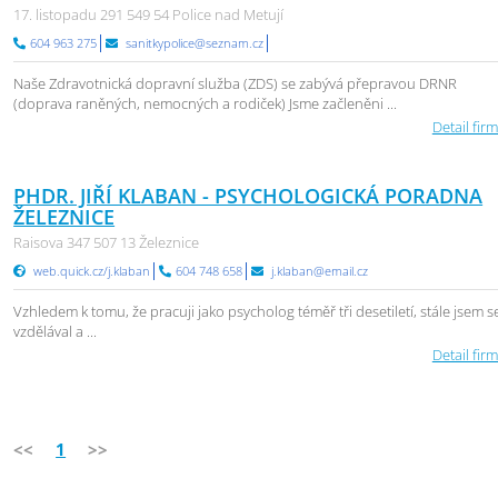
17. listopadu 291 549 54 Police nad Metují
604 963 275
sanitkypolice@seznam.cz
Naše Zdravotnická dopravní služba (ZDS) se zabývá přepravou DRNR
(doprava raněných, nemocných a rodiček) Jsme začleněni ...
Detail firm
PHDR. JIŘÍ KLABAN - PSYCHOLOGICKÁ PORADNA
ŽELEZNICE
Raisova 347 507 13 Železnice
web.quick.cz/j.klaban
604 748 658
j.klaban@email.cz
Vzhledem k tomu, že pracuji jako psycholog téměř tři desetiletí, stále jsem s
vzdělával a ...
Detail firm
<<
1
>>