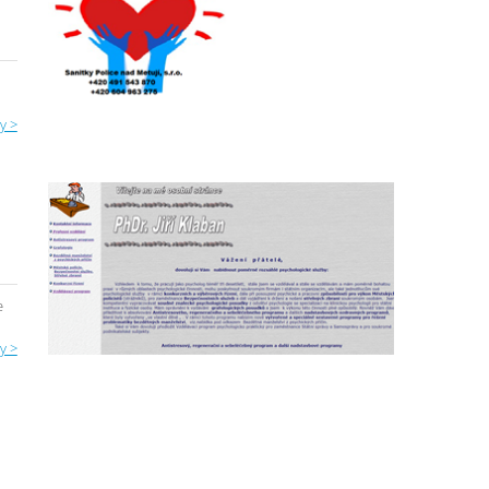
y >
e
y >