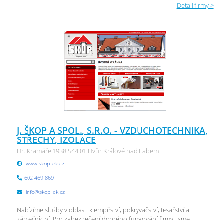
Detail firmy >
J. ŠKOP A SPOL., S.R.O. - VZDUCHOTECHNIKA,
STŘECHY, IZOLACE
Dr. Kramáře 1938 544 01 Dvůr Králové nad Labem
www.skop-dk.cz
602 469 869
info@skop-dk.cz
Nabízíme služby v oblasti klempířství, pokrývačství, tesařství a
zámečnictví. Pro zabezpečení dobrého fungování firmy, jsme ...