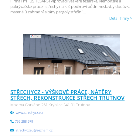
Firma HYPIUS TESAŘSTVÍprovádí veškeré tesařské, klempířské a
pokrývačské práce : střechy na klíč podkroví půdní vestavby dodávka
materiálů zahradní altány pergoly střešní ...
Detail firmy >
STŘECHYCZ - VÝŠKOVÉ PRÁCE, NÁTĚRY
STŘECH, REKONSTRUKCE STŘECH TRUTNOV
Maxima Gorkého 261 Kryblice 541 01 Trutnov
www.strechycz.eu
736 288 579
strechyczeu@seznam.cz