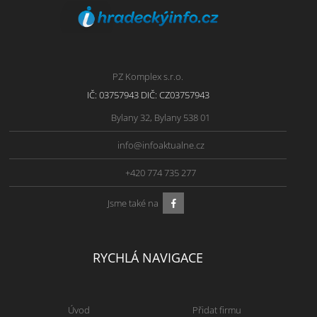
PZ Komplex s.r.o.
IČ: 03757943 DIČ: CZ03757943
Bylany 32, Bylany 538 01
info@infoaktualne.cz
+420 774 735 277
Jsme také na
RYCHLÁ NAVIGACE
Úvod
Přidat firmu