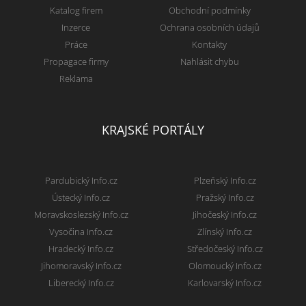
Katalog firem
Obchodní podmínky
Inzerce
Ochrana osobních údajů
Práce
Kontakty
Propagace firmy
Nahlásit chybu
Reklama
KRAJSKÉ PORTÁLY
Pardubický Info.cz
Plzeňský Info.cz
Ústecký Info.cz
Pražský Info.cz
Moravskoslezský Info.cz
Jihočeský Info.cz
Vysočina Info.cz
Zlínský Info.cz
Hradecký Info.cz
Středočeský Info.cz
Jihomoravský Info.cz
Olomoucký Info.cz
Liberecký Info.cz
Karlovarský Info.cz