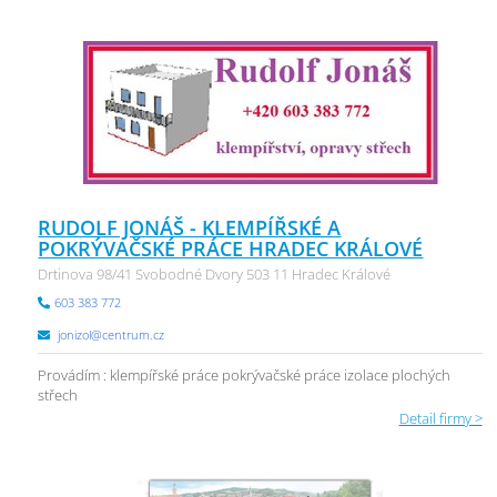
RUDOLF JONÁŠ - KLEMPÍŘSKÉ A
POKRÝVAČSKÉ PRÁCE HRADEC KRÁLOVÉ
Drtinova 98/41 Svobodné Dvory 503 11 Hradec Králové
603 383 772
jonizol@centrum.cz
Provádím : klempířské práce pokrývačské práce izolace plochých
střech
Detail firmy >