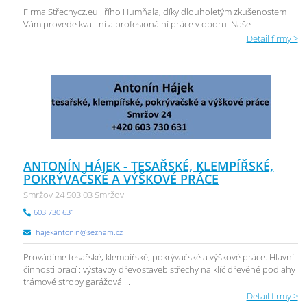
Firma Střechycz.eu Jiřího Humňala, díky dlouholetým zkušenostem
Vám provede kvalitní a profesionální práce v oboru. Naše ...
Detail firmy >
ANTONÍN HÁJEK - TESAŘSKÉ, KLEMPÍŘSKÉ,
POKRÝVAČSKÉ A VÝŠKOVÉ PRÁCE
Smržov 24 503 03 Smržov
603 730 631
hajekantonin@seznam.cz
Provádíme tesařské, klempířské, pokrývačské a výškové práce. Hlavní
činnosti prací : výstavby dřevostaveb střechy na klíč dřevěné podlahy
trámové stropy garážová ...
Detail firmy >