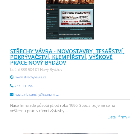
STŘECHY VÁVRA - NOVOSTAVBY, TESAŘSTVÍ,
POKRÝVAČSTVÍ, KLEMPÍŘSTVÍ, VÝŠKOVÉ
PRÁCE NOVÝ BYDŽOV
Luční 888 504 01 Nový Bydžov
www.strechyvavra.cz
737 111 154
vavra.nb.strechy@seznam.cz
Naše firma zde působí již od roku 1996. Specializujeme se na
veškerou práci v rámci výstavby ...
Detail firmy >