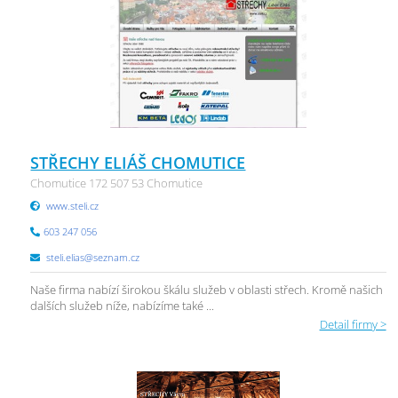
STŘECHY ELIÁŠ CHOMUTICE
Chomutice 172 507 53 Chomutice
www.steli.cz
603 247 056
steli.elias@seznam.cz
Naše firma nabízí širokou škálu služeb v oblasti střech. Kromě našich
dalších služeb níže, nabízíme také ...
Detail firmy >