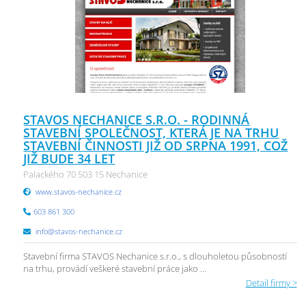
STAVOS NECHANICE S.R.O. - RODINNÁ
STAVEBNÍ SPOLEČNOST, KTERÁ JE NA TRHU
STAVEBNÍ ČINNOSTI JIŽ OD SRPNA 1991, COŽ
JIŽ BUDE 34 LET
Palackého 70 503 15 Nechanice
www.stavos-nechanice.cz
603 861 300
info@stavos-nechanice.cz
Stavební firma STAVOS Nechanice s.r.o., s dlouholetou působností
na trhu, provádí veškeré stavební práce jako ...
Detail firmy >