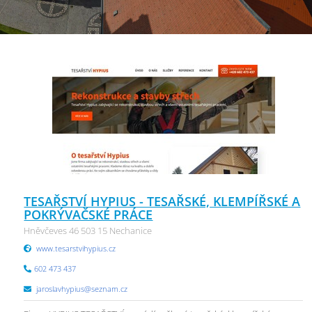
TESAŘSTVÍ HYPIUS - TESAŘSKÉ, KLEMPÍŘSKÉ A
POKRÝVAČSKÉ PRÁCE
Hněvčeves 46 503 15 Nechanice
www.tesarstvihypius.cz
602 473 437
jaroslavhypius@seznam.cz