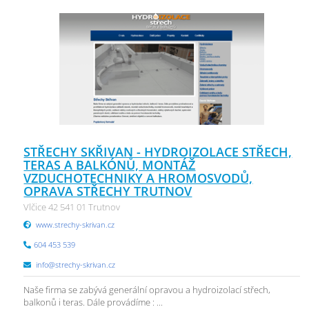
STŘECHY SKŘIVAN - HYDROIZOLACE STŘECH,
TERAS A BALKÓNŮ, MONTÁŽ
VZDUCHOTECHNIKY A HROMOSVODŮ,
OPRAVA STŘECHY TRUTNOV
Vlčice 42 541 01 Trutnov
www.strechy-skrivan.cz
604 453 539
info@strechy-skrivan.cz
Naše firma se zabývá generální opravou a hydroizolací střech,
balkonů i teras. Dále provádíme : ...