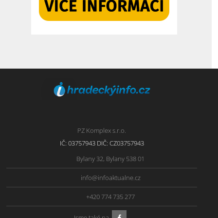
PZ Komplex s.r.o.
IČ: 03757943 DIČ: CZ03757943
Bylany 32, Bylany 538 01
info@infoaktualne.cz
+420 774 735 277
Jsme také na