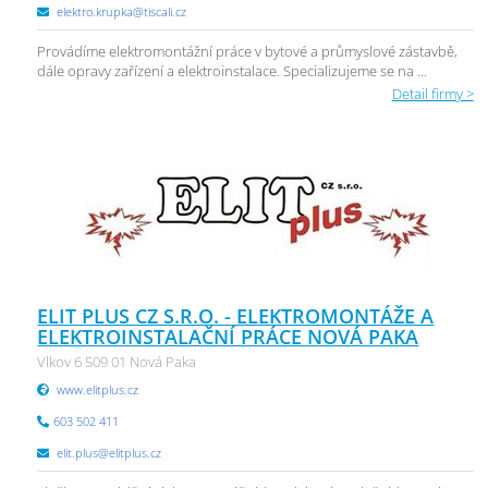
elektro.krupka@tiscali.cz
Provádíme elektromontážní práce v bytové a průmyslové zástavbě,
dále opravy zařízení a elektroinstalace. Specializujeme se na ...
Detail firmy >
ELIT PLUS CZ S.R.O. - ELEKTROMONTÁŽE A
ELEKTROINSTALAČNÍ PRÁCE NOVÁ PAKA
Vlkov 6 509 01 Nová Paka
www.elitplus.cz
603 502 411
elit.plus@elitplus.cz