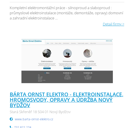
Kompletní elektromontážní práce - silnoproud a slaboproud :
průmyslové elektroinstalace (montáže, demontáže, opravy) domovní
a zahradní elektroinstalace ...
Detail firmy >
BÁRTA ORNST ELEKTRO - ELEKTROINSTALACE,
HROMOSVODY, OPRAVY A ÚDRŽBA NOVÝ
BYDŽOV
Stará Skřeněř 18 504 01 Nový Bydžov
www.barta-ornst-elektro.cz
732 822 274