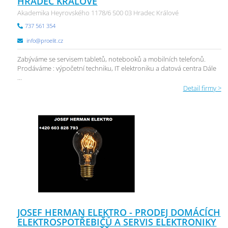
HRADEC KRÁLOVÉ
Akademika Heyrovského 1178/6 500 03 Hradec Králové
737 561 354
info@proelit.cz
Zabýváme se servisem tabletů, notebooků a mobilních telefonů.
Prodáváme : výpočetní techniku, IT elektroniku a datová centra Dále
...
Detail firmy >
JOSEF HERMAN ELEKTRO - PRODEJ DOMÁCÍCH
ELEKTROSPOTŘEBIČŮ A SERVIS ELEKTRONIKY