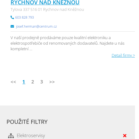
RYCHNOV NAD KNĚŽNOU
Tylova 337 516 01 Rychnov nad Kněžnou
603 828 793
josef.herman@centrum.cz
V naší prodejně prodáváme pouze kvalitní elektroniku a
elektrospotřebiče od renomovaných dodavatelů. Najdete u nás
kompletní ...
Detail firmy >
<<
1
2
3
>>
POUŽITÉ FILTRY
Elektroservisy