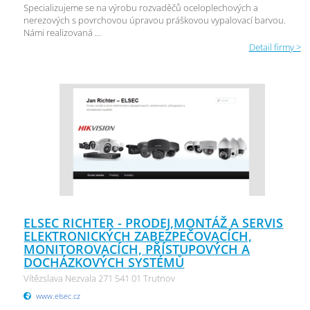
Specializujeme se na výrobu rozvaděčů oceloplechových a
nerezových s povrchovou úpravou práškovou vypalovací barvou.
Námi realizovaná ...
Detail firmy >
ELSEC RICHTER - PRODEJ,MONTÁŽ A SERVIS
ELEKTRONICKÝCH ZABEZPEČOVACÍCH,
MONITOROVACÍCH, PŘÍSTUPOVÝCH A
DOCHÁZKOVÝCH SYSTÉMŮ
Vítězslava Nezvala 271 541 01 Trutnov
www.elsec.cz