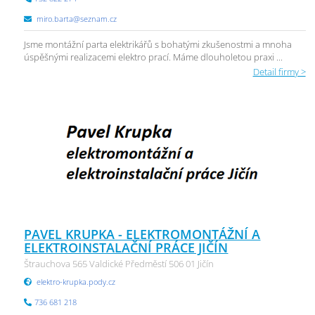
miro.barta@seznam.cz
Jsme montážní parta elektrikářů s bohatými zkušenostmi a mnoha
úspěšnými realizacemi elektro prací. Máme dlouholetou praxi ...
Detail firmy >
PAVEL KRUPKA - ELEKTROMONTÁŽNÍ A
ELEKTROINSTALAČNÍ PRÁCE JIČÍN
Štrauchova 565 Valdické Předměstí 506 01 Jičín
elektro-krupka.pody.cz
736 681 218