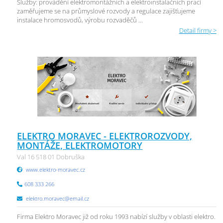
Služby: provádění elektromontážních a elektroinstalačních prací
zaměřujeme se na průmyslové rozvody a regulace zajišťujeme
instalace hromosvodů, výrobu rozvaděčů ...
Detail firmy >
ELEKTRO MORAVEC - ELEKTROROZVODY,
MONTÁŽE, ELEKTROMOTORY
Val 16 518 01 Dobruška
www.elektro-moravec.cz
608 333 266
elektro.moravec@email.cz
Firma Elektro Moravec již od roku 1993 nabízí služby v oblasti elektro.