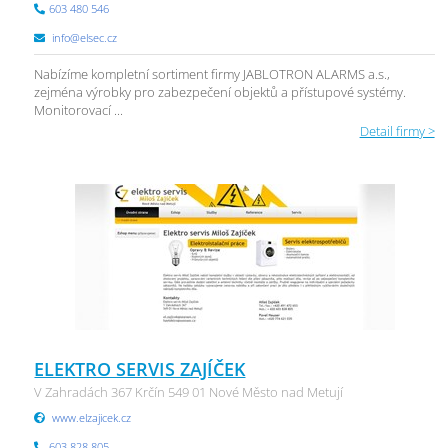
603 480 546
info@elsec.cz
Nabízíme kompletní sortiment firmy JABLOTRON ALARMS a.s.,
zejména výrobky pro zabezpečení objektů a přístupové systémy.
Monitorovací ...
Detail firmy >
ELEKTRO SERVIS ZAJÍČEK
V Zahradách 367 Krčín 549 01 Nové Město nad Metují
www.elzajicek.cz
603 828 805