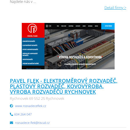
Najdete nás v ...
Detail firmy >
PAVEL FLEK - ELEKTROMĚROVÝ ROZVADĚČ,
PLASTOVÝ ROZVADĚČ, KOVOVÝROBA,
VÝROBA ROZVADĚČŮ RYCHNOVEK
Rychnovek 69 552 25 Rychnovek
www.rozvadeceflek.cz
604 264 047
rozvadece.flek@tiscali.cz