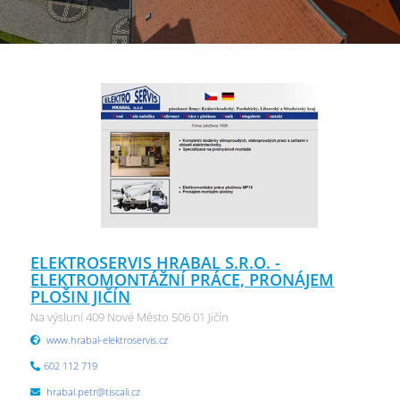
ELEKTROSERVIS HRABAL S.R.O. -
ELEKTROMONTÁŽNÍ PRÁCE, PRONÁJEM
PLOŠIN JIČÍN
Na výsluní 409 Nové Město 506 01 Jičín
www.hrabal-elektroservis.cz
602 112 719
hrabal.petr@tiscali.cz