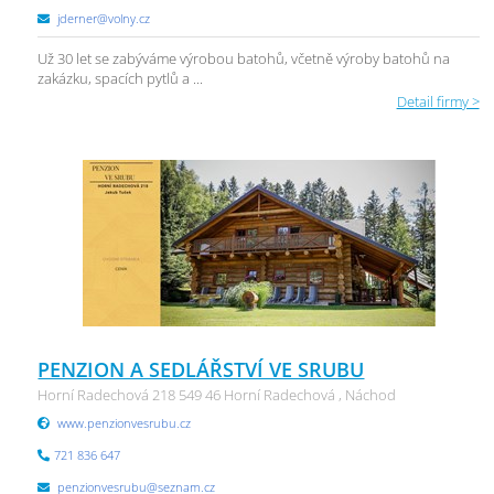
jderner@volny.cz
Už 30 let se zabýváme výrobou batohů, včetně výroby batohů na
zakázku, spacích pytlů a ...
Detail firmy >
PENZION A SEDLÁŘSTVÍ VE SRUBU
Horní Radechová 218 549 46 Horní Radechová , Náchod
www.penzionvesrubu.cz
721 836 647
penzionvesrubu@seznam.cz