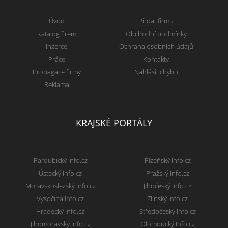
Úvod
Přidat firmu
Katalog firem
Obchodní podmínky
Inzerce
Ochrana osobních údajů
Práce
Kontakty
Propagace firmy
Nahlásit chybu
Reklama
KRAJSKÉ PORTÁLY
Pardubický Info.cz
Plzeňský Info.cz
Ústecký Info.cz
Pražský Info.cz
Moravskoslezský Info.cz
Jihočeský Info.cz
Vysočina Info.cz
Zlínský Info.cz
Hradecký Info.cz
Středočeský Info.cz
Jihomoravský Info.cz
Olomoucký Info.cz