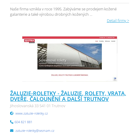
Naše firma vznikla v roce 1995. Zabýváme se prodejem kožené
galanterie a také výrobou drobných kožených ...
Detail firmy >
ŽALUZIE-ROLETKY - ŽALUZIE, ROLETY, VRATA,
DVEŘE, ČALOUNĚNÍ A DALŠÍ TRUTNOV
Jihoslovanská 33 541 01 Trutnov
www.zaluzie-roletky.cz
604 821 881
zaluzie-roletky@seznam.cz