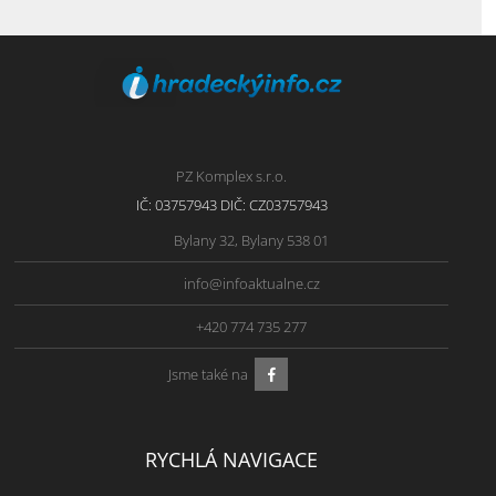
PZ Komplex s.r.o.
IČ: 03757943 DIČ: CZ03757943
Bylany 32, Bylany 538 01
info@infoaktualne.cz
+420 774 735 277
Jsme také na
RYCHLÁ NAVIGACE