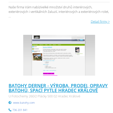
Naše firma Vám nabízívelké množství druhů interérových,
exteriérových i vertikálních žaluzií, interiérových a exteriérových rolet,
...
Detail firmy >
BATOHY DERNER - VÝROBA, PRODEJ, OPRAVY
BATOHŮ, SPACÍ PYTLE HRADEC KRÁLOVÉ
U Fotochemy 260/2 Plácky 500 02 Hradec Králové
www.batohy.com
736 201 841