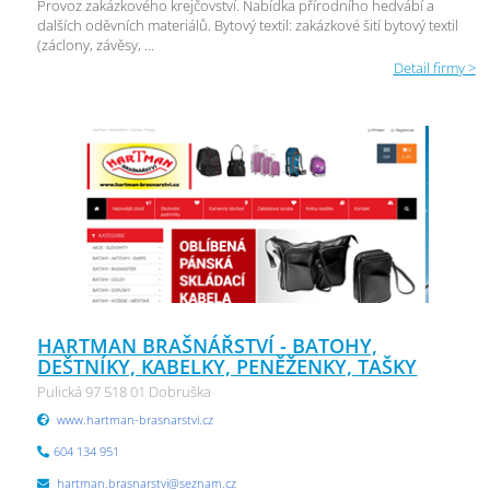
Provoz zakázkového krejčovství. Nabídka přírodního hedvábí a
dalších oděvních materiálů. Bytový textil: zakázkové šití bytový textil
(záclony, závěsy, ...
Detail firmy >
HARTMAN BRAŠNÁŘSTVÍ - BATOHY,
DEŠTNÍKY, KABELKY, PENĚŽENKY, TAŠKY
Pulická 97 518 01 Dobruška
www.hartman-brasnarstvi.cz
604 134 951
hartman.brasnarstvi@seznam.cz