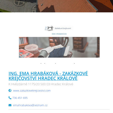
ING. EMA HRABÁKOVÁ - ZAKÁZKOVÉ
KREJČOVSTVÍ HRADEC KRÁLOVÉ
K Hvězdárně 1175/20 500 03 Hradec Králové
www.zakazkovekrejcovstvi.com
736 451 695
emahrabakova@seznam.cz