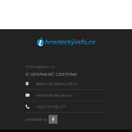
PZ Komplex s.r.o.
IČ: 03757943 DIČ: CZ03757943
Bylany 32, Bylany 538 01
info@infoaktualne.cz
+420 774 735 277
Jsme také na