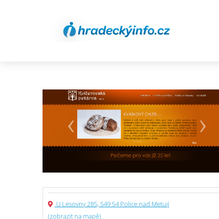
U Lesovny 285, 549 54 Police nad Metují
(zobrazit na mapě)