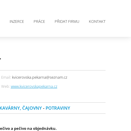
INZERCE
PRÁCE
PŘIDAT FIRMU
KONTAKT
.
Email:
kvicerovska.pekarna@seznam.cz
Web:
www.kvicerovskapekarna.cz
KAVÁRNY, ČAJOVNY
-
POTRAVINY
pečivo a pečivo na objednávku.