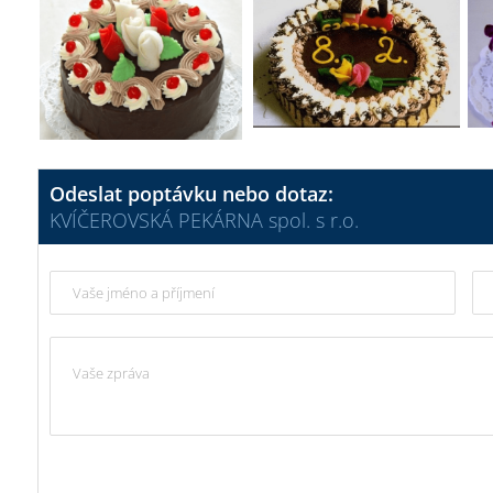
Odeslat poptávku nebo dotaz:
KVÍČEROVSKÁ PEKÁRNA spol. s r.o.