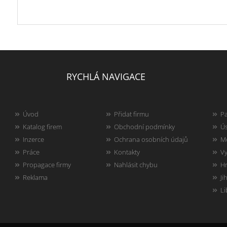
RYCHLÁ NAVIGACE
Úvod
Přidat firmu
Pa
Katalog firem
Obchodní podmínky
Ús
Inzerce
Ochrana osobních údajů
Mo
Práce
Kontakty
Vy
Propagace firmy
Nahlásit chybu
Hr
Reklama
Ji
Li