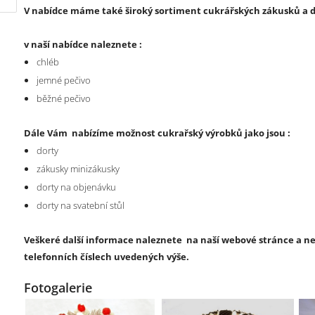
V nabídce máme také široký sortiment cukrářských zákusků a d
v naší nabídce naleznete :
chléb
jemné pečivo
běžné pečivo
Dále Vám nabízíme možnost cukrařský výrobků jako jsou :
dorty
zákusky minizákusky
dorty na objenávku
dorty na svatební stůl
Veškeré další informace naleznete na naší webové stránce a n
telefonních číslech uvedených výše.
Fotogalerie