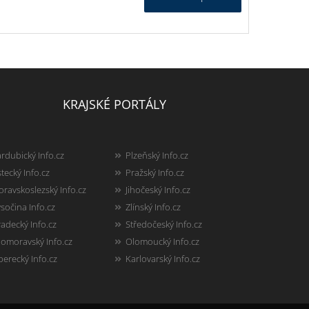
KRAJSKÉ PORTÁLY
rdubický Info.cz
Plzeňský Info.cz
tecký Info.cz
Pražský Info.cz
ravskoslezský Info.cz
Jihočeský Info.cz
sočina Info.cz
Zlínský Info.cz
adecký Info.cz
Středočeský Info.cz
homoravský Info.cz
Olomoucký Info.cz
berecký Info.cz
Karlovarský Info.cz