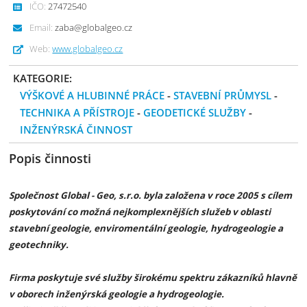
IČO:
27472540
Email:
zaba@globalgeo.cz
Web:
www.globalgeo.cz
KATEGORIE:
VÝŠKOVÉ A HLUBINNÉ PRÁCE
-
STAVEBNÍ PRŮMYSL
-
TECHNIKA A PŘÍSTROJE
-
GEODETICKÉ SLUŽBY
-
INŽENÝRSKÁ ČINNOST
Popis činnosti
Společnost Global - Geo, s.r.o. byla založena v roce 2005 s cílem
poskytování co možná nejkomplexnějších služeb v oblasti
stavební geologie, enviromentální geologie, hydrogeologie a
geotechniky.
Firma poskytuje své služby širokému spektru zákazníků hlavně
v oborech inženýrská geologie a hydrogeologie.