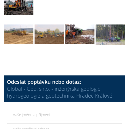
Odeslat poptávku nebo dotaz:
Global - Geo, s.r.o. - inženýrská geologie,
hydrogeologie a geotechnika Hradec Králové