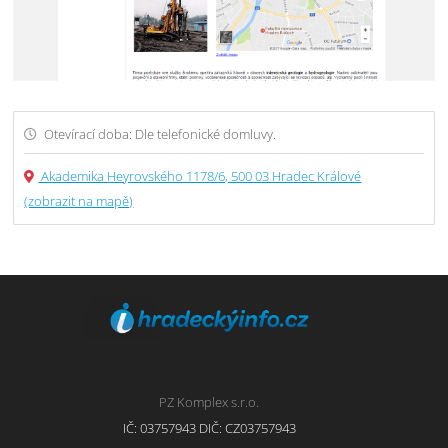
Otevírací doba: Dle telefonické domluvy.
Akademika Heyrovského 1178/6, 500 03 Hradec Králové
(zobrazit na mapě)
PZ Komplex s.r.o.
IČ: 03757943 DIČ: CZ03757943