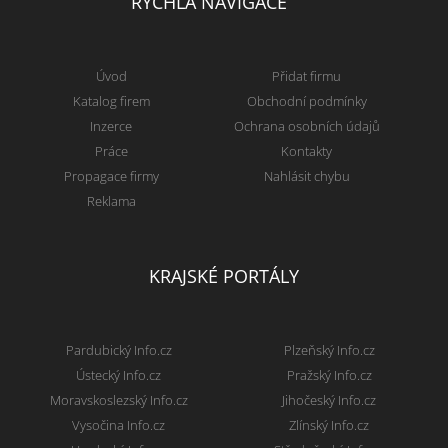
RYCHLÁ NAVIGACE
Úvod
Přidat firmu
Katalog firem
Obchodní podmínky
Inzerce
Ochrana osobních údajů
Práce
Kontakty
Propagace firmy
Nahlásit chybu
Reklama
KRAJSKÉ PORTÁLY
Pardubický Info.cz
Plzeňský Info.cz
Ústecký Info.cz
Pražský Info.cz
Moravskoslezský Info.cz
Jihočeský Info.cz
Vysočina Info.cz
Zlínský Info.cz