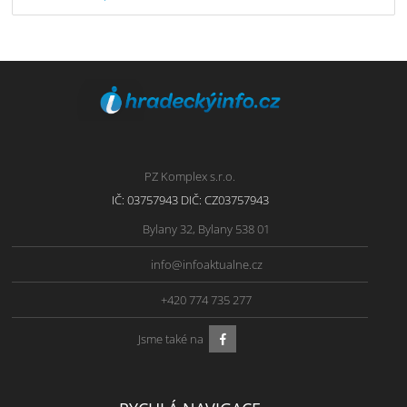
PZ Komplex s.r.o.
IČ: 03757943 DIČ: CZ03757943
Bylany 32, Bylany 538 01
info@infoaktualne.cz
+420 774 735 277
Jsme také na