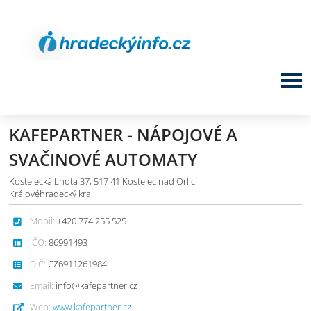
KAFEPARTNER - NÁPOJOVÉ A
SVAČINOVÉ AUTOMATY
Kostelecká Lhota 37, 517 41 Kostelec nad Orlicí
Královéhradecký kraj
Mobil:
+420 774 255 525
IČO:
86991493
DIČ:
CZ6911261984
Email:
info@kafepartner.cz
Web:
www.kafepartner.cz