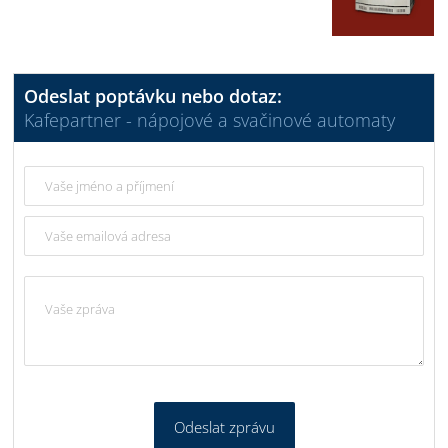
Odeslat poptávku nebo dotaz:
Kafepartner - nápojové a svačinové automaty
Odeslat zprávu