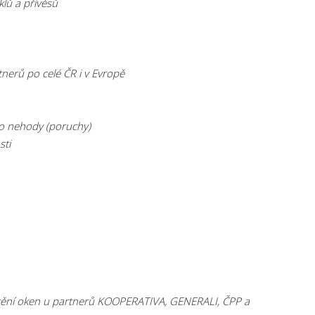
lů a přívěsů
nerů po celé ČR i v Evropě
to nehody (poruchy)
sti
ojištění oken u partnerů KOOPERATIVA, GENERALI, ČPP a