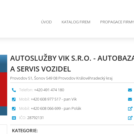
ÚVOD
KATALOG FIREM
PROPAGACE FIRMY
AUTOSLUŽBY VIK S.R.O. - AUTOBAZ
A SERVIS VOZIDEL
Provodov 51, Šonov 549 08 Provodov Královéhradecký kraj
Telefon:
+420 491 474 180
Mobil:
+420 608 977 517 - pan Vik
Mobil:
+420 608 066 699 - pan Polák
IČO:
28792131
KATEGORIE: