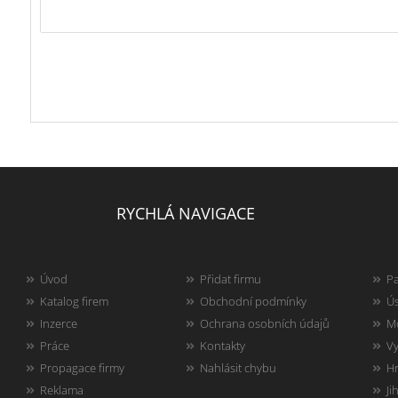
RYCHLÁ NAVIGACE
Úvod
Přidat firmu
Pa
Katalog firem
Obchodní podmínky
Ús
Inzerce
Ochrana osobních údajů
Mo
Práce
Kontakty
Vy
Propagace firmy
Nahlásit chybu
Hr
Reklama
Ji