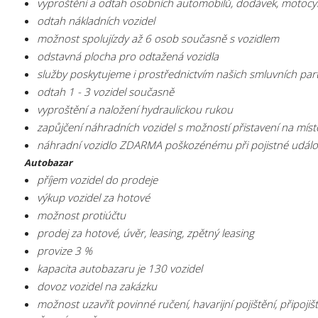
vyproštění a odtah osobních automobilů, dodávek, motocyk
odtah nákladních vozidel
možnost spolujízdy až 6 osob současně s vozidlem
odstavná plocha pro odtažená vozidla
služby poskytujeme i prostřednictvím našich smluvních part
odtah 1 - 3 vozidel současně
vyproštění a naložení hydraulickou rukou
zapůjčení náhradních vozidel s možností přistavení na mís
náhradní vozidlo ZDARMA poškozénému při pojistné událo
Autobazar
příjem vozidel do prodeje
výkup vozidel za hotové
možnost protiúčtu
prodej za hotové, úvěr, leasing, zpětný leasing
provize 3 %
kapacita autobazaru je 130 vozidel
dovoz vozidel na zakázku
možnost uzavřít povinné ručení, havarijní pojištění, přip