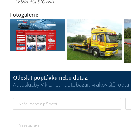
ČESKÁ POJIŠTOVNA
Fotogalerie
Odeslat poptávku nebo dotaz:
Autoslužby Vik s.r.o. - autobazar, vrakoviště, odtah