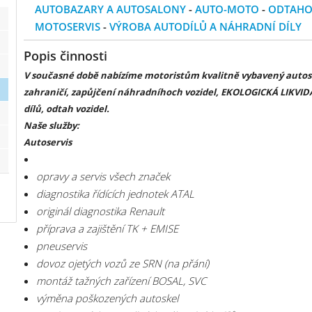
AUTOBAZARY A AUTOSALONY
-
AUTO-MOTO
-
ODTAHO
MOTOSERVIS
-
VÝROBA AUTODÍLŮ A NÁHRADNÍ DÍLY
Popis činnosti
V současné době nabízíme motoristům kvalitně vybavený autoser
zahraničí, zapůjčení náhradníhoch vozidel, EKOLOGICKÁ LIKVID
dílů, odtah vozidel.
Naše služby:
Autoservis
opravy a servis všech značek
diagnostika řídících jednotek ATAL
originál diagnostika Renault
příprava a zajištění TK + EMISE
pneuservis
dovoz ojetých vozů ze SRN (na přání)
montáž tažných zařízení BOSAL, SVC
výměna poškozených autoskel