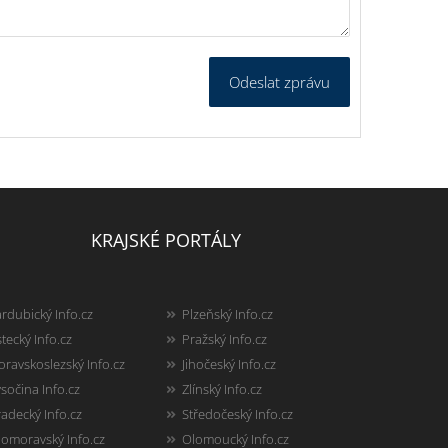
Odeslat zprávu
KRAJSKÉ PORTÁLY
rdubický Info.cz
Plzeňský Info.cz
tecký Info.cz
Pražský Info.cz
ravskoslezský Info.cz
Jihočeský Info.cz
sočina Info.cz
Zlínský Info.cz
adecký Info.cz
Středočeský Info.cz
homoravský Info.cz
Olomoucký Info.cz