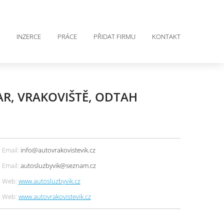
INZERCE
PRÁCE
PŘIDAT FIRMU
KONTAKT
AR, VRAKOVIŠTĚ, ODTAH
Email:
info@autovrakovistevik.cz
Email:
autosluzbyvik@seznam.cz
Web:
www.autosluzbyvik.cz
Web:
www.autovrakovistevik.cz