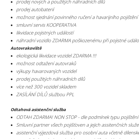
prodej nových a použitých náhradních dílů
prodej autobaterií
možnost sjednání povinného ručení a havarijního pojištěn
smluvní servis KOOPERATIVA
likvidace pojistných událostí
náhradní vozidlo ZDARMA poškozenému při pojistné událo
Autovrakoviště
ekologická likvidace vozidel ZDARMA !!!
možnost odtažení autovraků
výkupy havarovaných vozidel
prodej použitých náhradních dílů
více než 300 vozidel skladem
ZASÍLÁNÍ DÍLŮ službou PPL
Odtahová asistenční služba
ODTAH ZDARMA! NON STOP - dle podmínek typu pojištění
Smluvní partner všech pojišťoven a jejich assitenčních služ
asistenční výjezdová služba pro osobní auta včetně dílensk