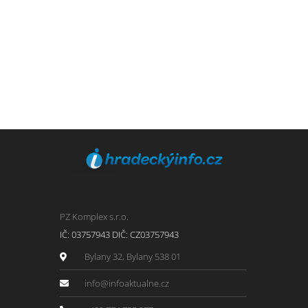
PZ Komplex s.r.o.
IČ: 03757943 DIČ: CZ03757943
Bylany 32, Bylany 538 01
info@infoaktualne.cz