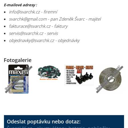
E-mailové adresy :
info@svarchk.cz - firemní
svarchk@gmail.com - pan Zdeněk Švarc - majitel
fakturace@svarchk.cz - faktury
servis@svarchk.cz - servis
objednavky@svarchk.cz - objednávky
Fotogalerie
Odeslat poptávku nebo dotaz: