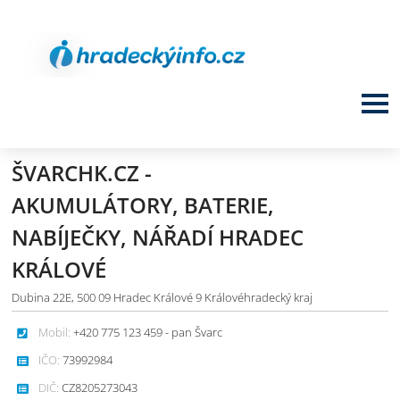
ŠVARCHK.CZ -
AKUMULÁTORY, BATERIE,
NABÍJEČKY, NÁŘADÍ HRADEC
KRÁLOVÉ
Dubina 22E, 500 09 Hradec Králové 9 Královéhradecký kraj
Mobil:
+420 775 123 459 - pan Švarc
IČO:
73992984
DIČ:
CZ8205273043