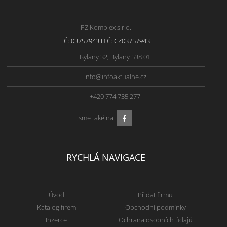
PZ Komplex s.r.o.
IČ: 03757943 DIČ: CZ03757943
Bylany 32, Bylany 538 01
info@infoaktualne.cz
+420 774 735 277
Jsme také na
RYCHLÁ NAVIGACE
Úvod
Přidat firmu
Katalog firem
Obchodní podmínky
Inzerce
Ochrana osobních údajů