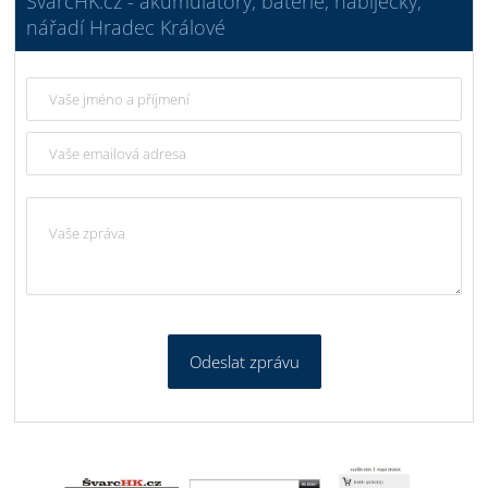
ŠvarcHK.cz - akumulátory, baterie, nabíječky,
nářadí Hradec Králové
Odeslat zprávu