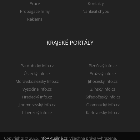
Práce
Kontakty
Propagace firmy
Nahlásit chybu
Reklama
KRAJSKÉ PORTÁLY
Pardubický Info.cz
Plzeňský Info.cz
Ústecký Info.cz
Pražský Info.cz
Moravskoslezský Info.cz
Jihočeský Info.cz
Vysočina Info.cz
Zlínský Info.cz
Hradecký Info.cz
Středočeský Info.cz
Jihomoravský Info.cz
Olomoucký Info.cz
Liberecký Info.cz
Karlovarský Info.cz
Copyrights © 2026.
InfoAktuálně.cz
, Všechna práva vyhrazena.