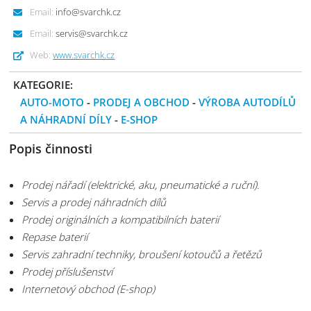
Email:
info@svarchk.cz
Email:
servis@svarchk.cz
Web:
www.svarchk.cz
KATEGORIE:
AUTO-MOTO
-
PRODEJ A OBCHOD
-
VÝROBA AUTODÍLŮ
A NÁHRADNÍ DÍLY
-
E-SHOP
Popis činnosti
Prodej nářadí (elektrické, aku, pneumatické a ruční).
Servis a prodej náhradních dílů
Prodej originálních a kompatibilních baterií
Repase baterií
Servis zahradní techniky, broušení kotoučů a řetězů
Prodej příslušenství
Internetový obchod (E-shop)