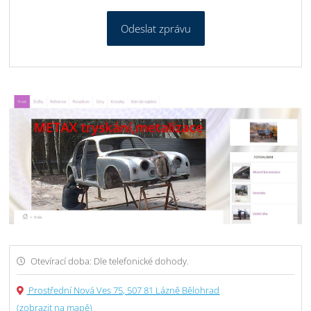
Odeslat zprávu
Otevírací doba: Dle telefonické dohody.
Prostřední Nová Ves 75, 507 81 Lázně Bělohrad
(zobrazit na mapě)