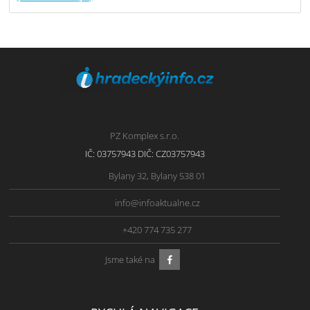
PZ Komplex s.r.o.
IČ: 03757943 DIČ: CZ03757943
Bylany 32, Bylany 538 01
info@infoaktualne.cz
+420 774 735 277
Jsme také na