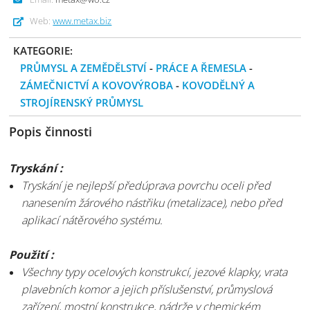
Web:
www.metax.biz
KATEGORIE:
PRŮMYSL A ZEMĚDĚLSTVÍ
-
PRÁCE A ŘEMESLA
-
ZÁMEČNICTVÍ A KOVOVÝROBA
-
KOVODĚLNÝ A
STROJÍRENSKÝ PRŮMYSL
Popis činnosti
Tryskání :
Tryskání je nejlepší předúprava povrchu oceli před
nanesením žárového nástřiku (metalizace), nebo před
aplikací nátěrového systému.
Použití :
Všechny typy ocelových konstrukcí, jezové klapky, vrata
plavebních komor a jejich příslušenství, průmyslová
zařízení, mostní konstrukce, nádrže v chemickém