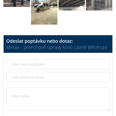
Odeslat poptávku nebo dotaz:
Metax - povrchové úpravy kovů Lázně Bělohrad