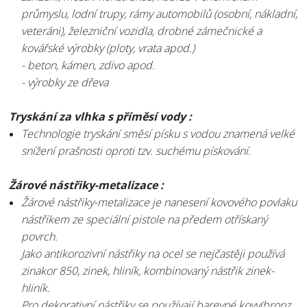
průmyslu, lodní trupy, rámy automobilů (osobní, nákladní,
veteráni), železniční vozidla, drobné zámečnické a
kovářské výrobky (ploty, vrata apod.)
- beton, kámen, zdivo apod.
- výrobky ze dřeva
Tryskání za vlhka s příměsí vody :
Technologie tryskání směsí písku s vodou znamená velké
snížení prašnosti oproti tzv. suchému pískování.
Žárové nástřiky-metalizace :
Žárové nástřiky-metalizace je nanesení kovového povlaku
nástřikem ze speciální pistole na předem otřískaný
povrch.
Jako antikorozivní nástřiky na ocel se nejčastěji používá
zinakor 850, zinek, hliník, kombinovaný nástřik zinek-
hliník.
Pro dekorativní nástřiky se používají barevné kovy(bronz,