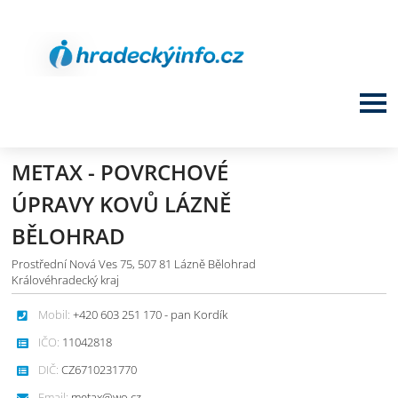
METAX - POVRCHOVÉ
ÚPRAVY KOVŮ LÁZNĚ
BĚLOHRAD
Prostřední Nová Ves 75, 507 81 Lázně Bělohrad
Královéhradecký kraj
Mobil:
+420 603 251 170 - pan Kordík
IČO:
11042818
DIČ:
CZ6710231770
Email:
metax@wo.cz