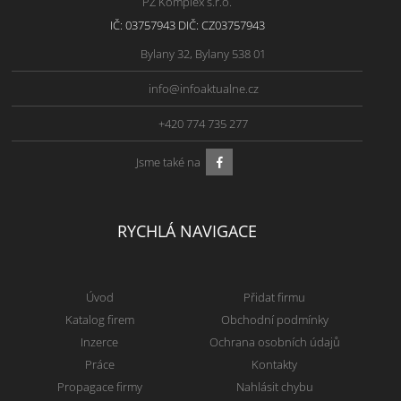
PZ Komplex s.r.o.
IČ: 03757943 DIČ: CZ03757943
Bylany 32, Bylany 538 01
info@infoaktualne.cz
+420 774 735 277
Jsme také na
RYCHLÁ NAVIGACE
Úvod
Přidat firmu
Katalog firem
Obchodní podmínky
Inzerce
Ochrana osobních údajů
Práce
Kontakty
Propagace firmy
Nahlásit chybu