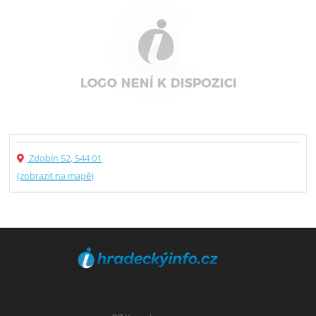
Zdobín 52, 544 01
(zobrazit na mapě)