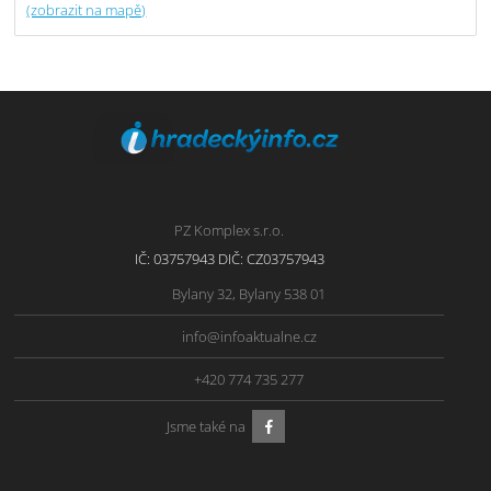
(zobrazit na mapě)
PZ Komplex s.r.o.
IČ: 03757943 DIČ: CZ03757943
Bylany 32, Bylany 538 01
info@infoaktualne.cz
+420 774 735 277
Jsme také na