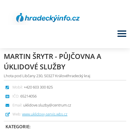
MARTIN ŠRYTR - PŮJČOVNA A
ÚKLIDOVÉ SLUŽBY
Lhota pod Libčany 230, 50327 Královéhradecký kraj
Mobil:
+420 603 300 825
IČO:
65214056
Email:
uklidove.sluzby@centrum.cz
Web:
www.uklidovy-servis.wbs.cz
KATEGORIE: